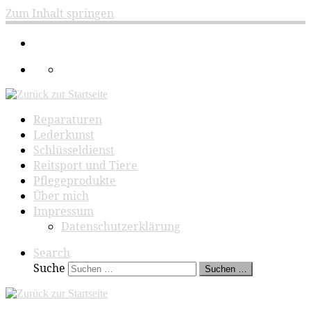
Zum Inhalt springen
Reparaturen
Lederkunst
Schlüsseldienst
Reitsport und Tiere
Pflegeprodukte
Über mich
Impressum
Datenschutzerklärung
Search
Suche
Suchen …