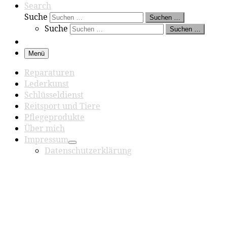
Search
Suche
Suchen …
Suche
Suchen …
Menü
Reparaturen
Lederkunst
Schlüsseldienst
Reitsport und Tiere
Pflegeprodukte
Über mich
Impressum
Datenschutzerklärung