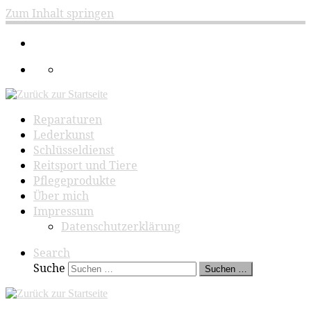
Zum Inhalt springen
Reparaturen
Lederkunst
Schlüsseldienst
Reitsport und Tiere
Pflegeprodukte
Über mich
Impressum
Datenschutzerklärung
Search
Suche
Suchen …